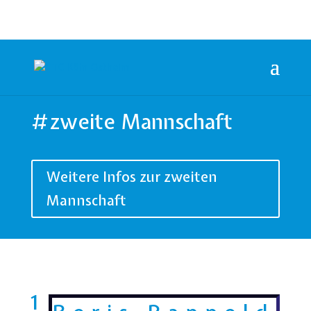
#zweite Mannschaft
Weitere Infos zur zweiten
Mannschaft
1