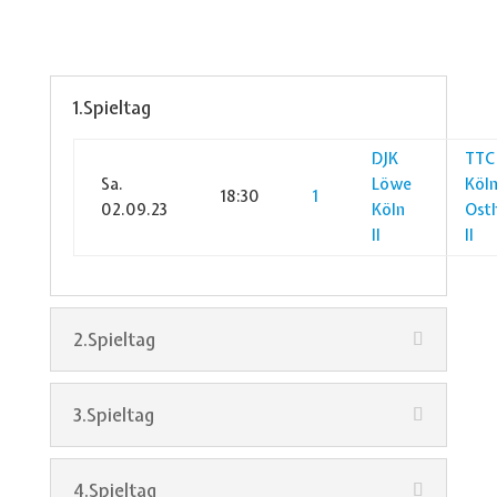
1.Spieltag
DJK
TTC
Sa.
Löwe
Köln
18:30
1
02.09.23
Köln
Ost
II
II
2.Spieltag
3.Spieltag
4.Spieltag