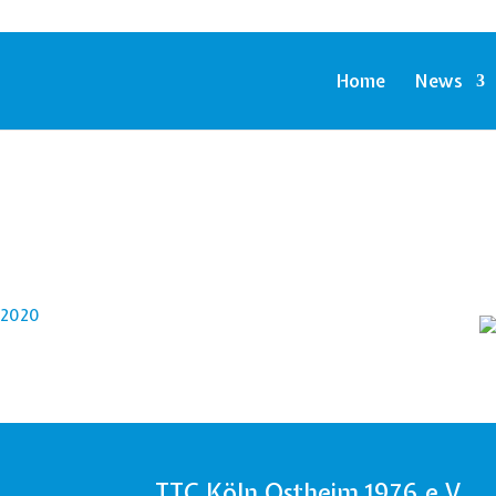
Home
News
TTC Köln Ostheim 1976 e.V.