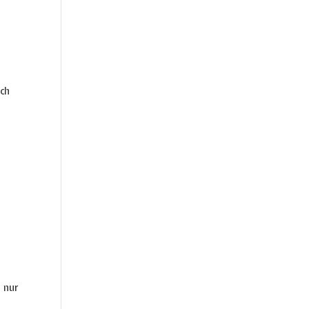
uch
 nur